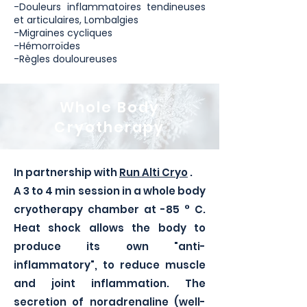
-Douleurs inflammatoires tendineuses
et articulaires, Lombalgies
-Migraines cycliques
-Hémorroïdes
-Règles douloureuses
Whole Body
Cryotherapy
In partnership with
Run Alti Cryo
.
A 3 to 4 min session in a whole body
cryotherapy chamber at -85 ° C.
Heat shock allows the body to
produce its own "anti-
inflammatory", to reduce muscle
and joint inflammation. The
secretion of noradrenaline (well-