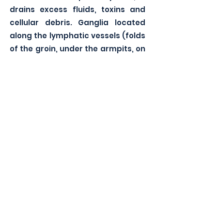
drains excess fluids, toxins and
cellular debris. Ganglia located
along the lymphatic vessels (folds
of the groin, under the armpits, on
each side of the neck…) make it
possible to filter the lymph and to
eliminate the toxins and the debris
which it carries.
Balnéothérapie
La balnéothérapie est une forme de
rééducation qui combine les bienfaits
de la kinésithérapie
avec ceux de
l'hydrothérapie.